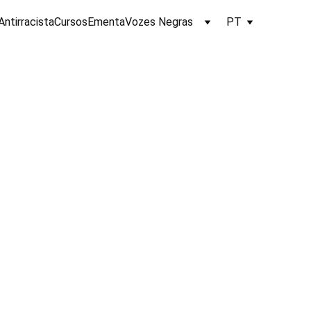
Antirracista
Cursos
Ementa
Vozes Negras
PT